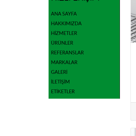
ANA SAYFA
HAKKIMIZDA
HIZMETLER
ÜRÜNLER
REFERANSLAR
MARKALAR
GALERI
İLETIŞIM
ETIKETLER