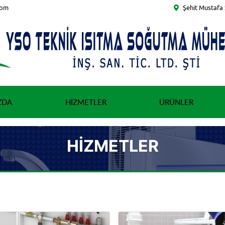
com
Şehit Mustafa 
ZDA
HIZMETLER
ÜRÜNLER
HIZMETLER