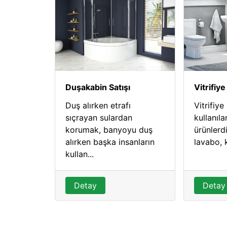
Duşakabin Satışı
Vitrifiye
Duş alırken etrafı
Vitrifiye
sıçrayan sulardan
kullanıl
korumak, banyoyu duş
ürünlerdi
alırken başka insanların
lavabo, k
kullan...
Detay
Detay