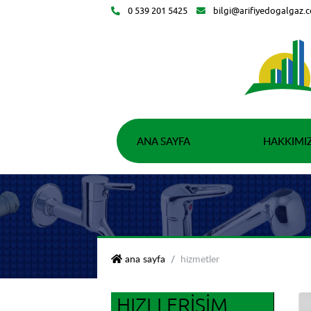
0 539 201 5425
bilgi@arifiyedogalgaz.
ANA SAYFA
HAKKIMI
yso teknik isıtma soğutma
ana sayfa
hizmetler
HIZLI ERIŞIM