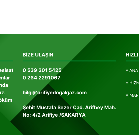
BIZE ULAŞIN
HIZLI
esisat
0 539 201 5425
ANA 
ımlar
0 264 2291067
HIZ
anda
ız.
bilgi@arifiyedogalgaz.com
MAR
döküm
Şehit Mustafa Sezer Cad. Arifbey Mah.
No: 4/2 Arifiye /SAKARYA