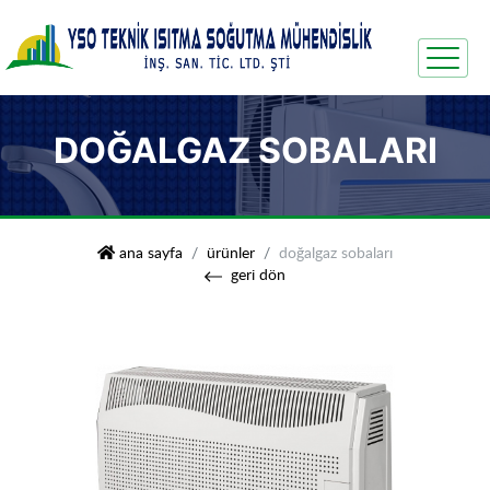
DOĞALGAZ SOBALARI
yso teknik isıtma soğutma
ana sayfa
ürünler
doğalgaz sobaları
geri dön