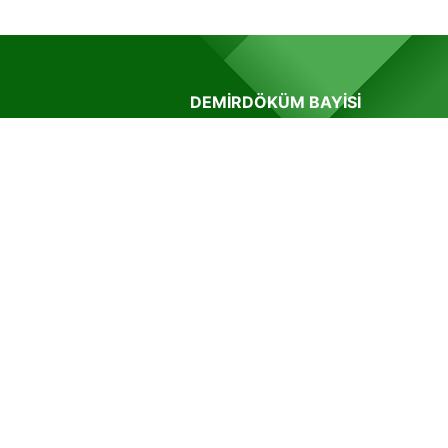
DEMIRDÖKÜM BAYISI
Güçlü ve deneyimli kadromuzla t
sektöründe güvenilir ve emin ad
ile müşteri memnuniyetini ön pl
tutarak kaliteli hizmet sunmaktay
Sakarya Arifiye ilçesinde Demir
yetkili bayi olarak çalışmalarımızı
sürdürüyoruz.
YSO Teknik Isıtma Soğutma Mühendis