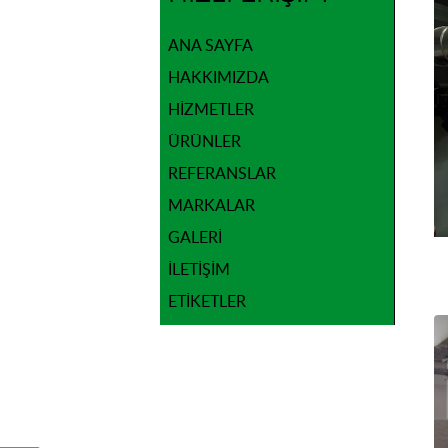
ANA SAYFA
HAKKIMIZDA
HIZMETLER
ÜRÜNLER
REFERANSLAR
MARKALAR
GALERI
İLETIŞIM
ETIKETLER