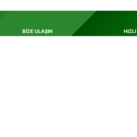
BIZE ULAŞIN
HIZLI
esisat
0 539 201 5425
ANA 
ımlar
0 264 2291067
HIZ
anda
ız.
bilgi@arifiyedogalgaz.com
MAR
döküm
Şehit Mustafa Sezer Cad. Arifbey Mah.
No: 4/2 Arifiye /SAKARYA
lik
| Tüm Hakları Saklıdır
2026