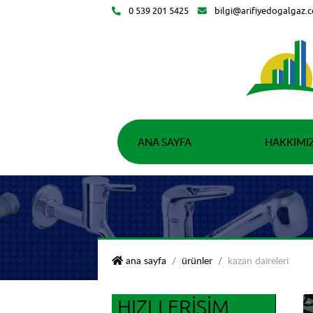
0 539 201 5425
bilgi@arifiyedogalgaz.
ANA SAYFA
HAKKIMI
yso teknik isıtma soğutma
ana sayfa
ürünler
kazan daireleri
HIZLI ERIŞIM