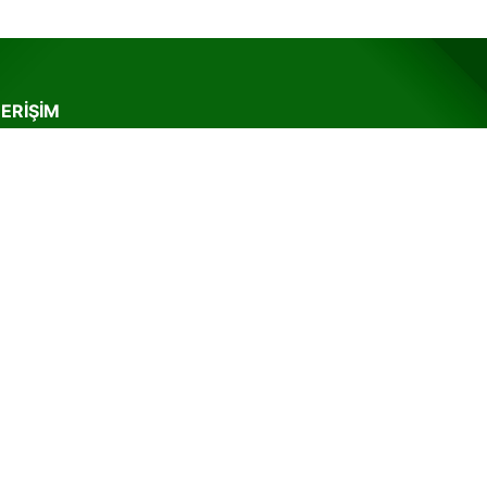
 ERIŞIM
SAYFA
HAKKIMIZDA
METLER
ÜRÜNLER
KALAR
İLETIŞIM